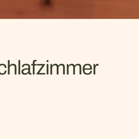
Schlafzimmer
d
präzise Schreinerarbeit
zu stimmigen
– langlebig gefertigt in unserer
en Sie uns gerne für Ihr neues