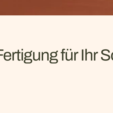
ertigung für Ihr 
chdachte Raumplanung
,
hochwertige Materialien
un
en exakt auf Grundriss und Bedürfnisse abgestimmt 
age begleiten wir Ihr Projekt persönlich. Kontaktier
rage
.