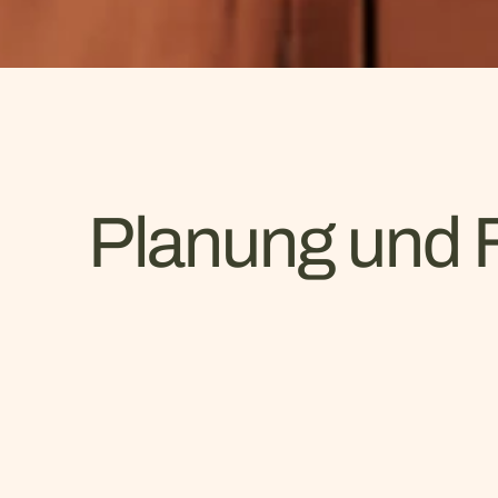
Planung und F
Unsere Schlafzimmermöbel verbinden
dur
Gesamtlösungen.
Einbauschränke, Betten und Kommoden werd
Werkstatt. Vom ersten Entwurf bis zur Mont
Schlafzimmer – wir freuen uns auf Ihre
Anf